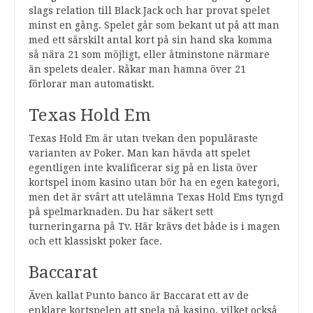
slags relation till Black Jack och har provat spelet
minst en gång. Spelet går som bekant ut på att man
med ett särskilt antal kort på sin hand ska komma
så nära 21 som möjligt, eller åtminstone närmare
än spelets dealer. Råkar man hamna över 21
förlorar man automatiskt.
Texas Hold Em
Texas Hold Em är utan tvekan den populäraste
varianten av Poker. Man kan hävda att spelet
egentligen inte kvalificerar sig på en lista över
kortspel inom kasino utan bör ha en egen kategori,
men det är svårt att utelämna Texas Hold Ems tyngd
på spelmarknaden. Du har säkert sett
turneringarna på Tv. Här krävs det både is i magen
och ett klassiskt poker face.
Baccarat
Även kallat Punto banco är Baccarat ett av de
enklare kortspelen att spela på kasino, vilket också