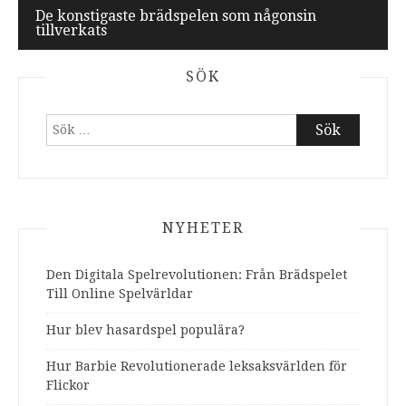
De konstigaste brädspelen som någonsin
tillverkats
SÖK
Sök
efter:
NYHETER
Den Digitala Spelrevolutionen: Från Brädspelet
Till Online Spelvärldar
Hur blev hasardspel populära?
Hur Barbie Revolutionerade leksaksvärlden för
Flickor