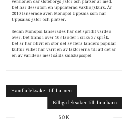
versionen där Göteborgs gator och platser är med.
Det har dessutom en uppdaterad växlingskurs. År
2010 lanserade även Monopol Uppsala som har
Uppsalas gator och platser.
Sedan Monopol lanserades har det spridit värden
över. Det finns i över 103 länder i cirka 37 språk.
Det är har blivit en stor del av flera länders populär
kultur vilket har varit en av faktorerna till att det är
en av världens mest sålda sällskapsspel.
Inläggsnavigering
Handla leksaker till barnen
Billiga leksaker till dina barn
SÖK