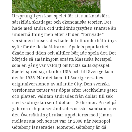
Ursprungligen kom spelet för att marknadsföra
särskilda skattlagar och ekonomiska teorier. Det
hade med andra ord utbildningssyften snarare än
underhållning men efter att den ”förnyade”
versionen lanserades hade det ett underhållnings
syfte för de flesta åldrarna. Spelets popularitet
ökade med tiden och alltfler började spela det. Det
började så småningom ersätta klassiska kortspel
som en gång var väldigt omtyckta sällskapsspel.
Spelet spred sig utanför USA och till Sverige kom
det år 1938. När det kom till Sverige ersattes
originalversionen av Atlantic City. Den svenska
versionens tomter var döpta efter Stockholms gator
och platser. Valutan ändrades från dollar till sek
med växlingskursen 1 dollar = 20 kronor. Priset på
gatorna och platser ändrades också i samband med
det. Översättning brukar uppdateras med jämna
mellanrum och senast var år 2008 när Monopol
Göteborg lanserades. Monopol Göteborg är då